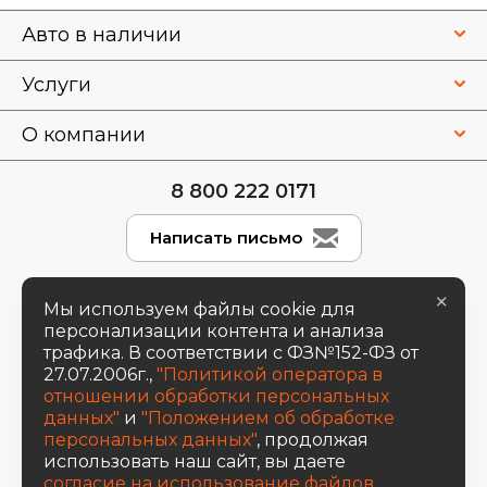
Авто в наличии
Услуги
О компании
8 800 222 0171
Написать письмо
×
Мы используем файлы cookie для
Вся представленная на сайте информация, касающаяся
персонализации контента и анализа
стоимости автомобилей, аксессуаров* и сервисного
трафика. В соответствии с ФЗ№152-ФЗ от
обслуживания, носит информационный характер и не
является публичной офертой, определяемой
27.07.2006г.,
"Политикой оператора в
положениями ст. 437 (2) ГК РФ. Для получения подробной
отношении обработки персональных
информации обращайтесь в наши автосалоны.
данных"
и
"Положением об обработке
Опубликованная на данном сайте информация может быть
изменена в любое время без предварительного
персональных данных"
, продолжая
уведомления. * Стоимость аксессуаров указана без учета
использовать наш сайт, вы даете
стоимости установки.
согласие на использование файлов