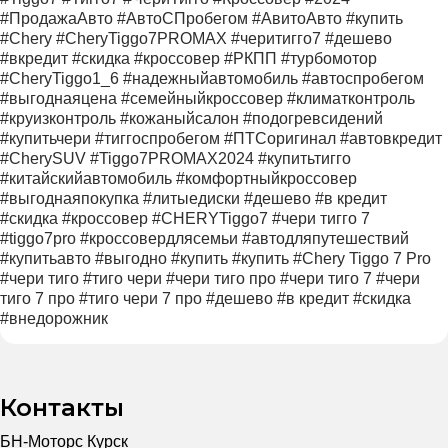
#ПродажаАвто #АвтоСПробегом #АвитоАвто #купить
#Chery #CheryTiggo7PROMAX #черитигго7 #дешево
#вкредит #скидка #кроссовер #РКПП #турбомотор
#CheryTiggo1_6 #надежныйавтомобиль #автоспробегом
#выгоднаяцена #семейныйкроссовер #климатконтроль
#круизконтроль #кожаныйсалон #подогревсидений
#купитьчери #тиггоспробегом #ПТСоригинал #автовкредит
#CherySUV #Tiggo7PROMAX2024 #купитьтигго
#китайскийавтомобиль #комфортныйкроссовер
#выгоднаяпокупка #литыедиски #дешево #в кредит
#скидка #кроссовер #CHERYTiggo7 #чери тигго 7
#tiggo7pro #кроссовердлясемьи #автодляпутешествий
#купитьавто #выгодно #купить #купить #Chery Tiggo 7 Pro
#чери тиго #тиго чери #чери тиго про #чери тиго 7 #чери
тиго 7 про #тиго чери 7 про #дешево #в кредит #скидка
#внедорожник
Контакты
БН-Моторс Курск