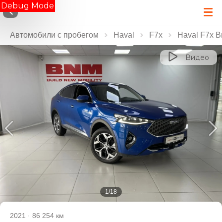
Debug Mode
Автомобили с пробегом
Haval
F7x
Haval F7x В
Видео
1/18
2021
·
86 254 км