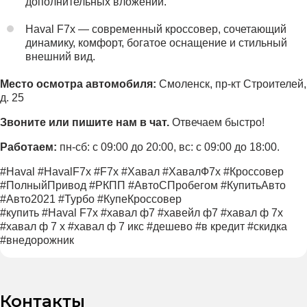
дополнительных вложений.
Haval F7x — современный кроссовер, сочетающий
динамику, комфорт, богатое оснащение и стильный
внешний вид.
Место осмотра автомобиля:
Смоленск, пр-кт Строителей,
д. 25
Звоните или пишите нам в чат.
Отвечаем быстро!
Работаем:
пн-сб: с 09:00 до 20:00, вс: с 09:00 до 18:00.
#Haval #HavalF7x #F7x #Хавал #ХавалФ7х #Кроссовер
#ПолныйПривод #РКПП #АвтоСПробегом #КупитьАвто
#Авто2021 #Турбо #КупеКроссовер
#купить #Haval F7x #хавал ф7 #хавейл ф7 #хавал ф 7х
#хавал ф 7 х #хавал ф 7 икс #дешево #в кредит #скидка
#внедорожник
Контакты