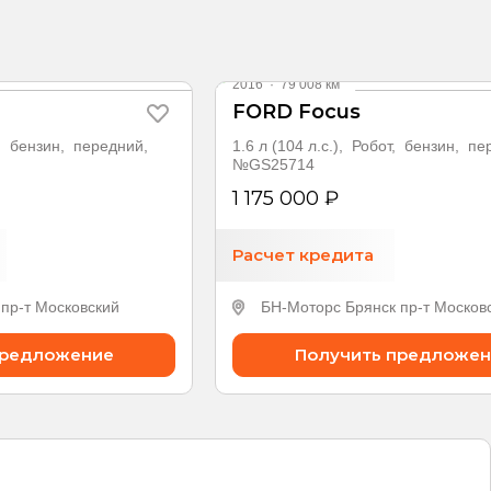
Видео
2016
·
79 008 км
FORD Focus
П, бензин, передний,
1.6 л (104 л.с.), Робот, бензин, п
№GS25714
1 175 000 ₽
Расчет кредита
пр-т Московский
БН-Моторс Брянск пр-т Москов
предложение
Получить предложен