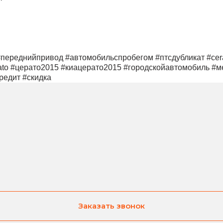
н #переднийпривод #автомобильспробегом #птсдубликат #cer
o #церато2015 #киацерато2015 #городскойавтомобиль #мех
кредит #скидка
Заказать звонок