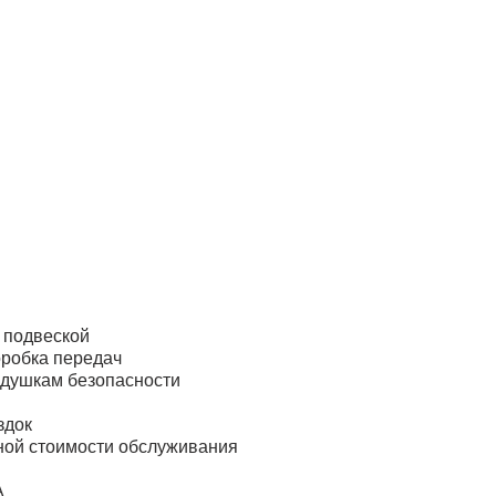
 подвеской
оробка передач
одушкам безопасности
здок
ной стоимости обслуживания
А