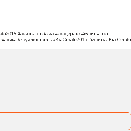
ato2015 #авитоавто #киа #киацерато #купитьавто
аника #круизконтроль #KiaCerato2015 #купить #Kia Cerato