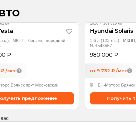
вто
62 км
2016
·
109 310 км
esta
Hyundai Solaris
6 л.с.), МКПП, бензин, передний,
1.6 л (123 л.с.), МКП
4
№R543557
00 ₽
980 000 ₽
5 ₽
/мес
от 9 732 ₽
/мес
торс Брянск пр-т Московский
БН-Моторс Брянск 
олучить предложение
Получить 
 вас