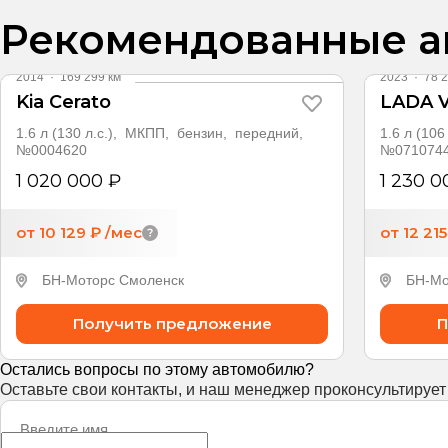
Рекомендованные а
2014
·
169 299 км
2023
·
78 2
Kia Cerato
LADA V
1.6 л (130 л.с.), МКПП, бензин, передний,
1.6 л (10
№0004620
№071074
1 020 000 ₽
1 230 0
от 10 129 ₽
/мес
от 12 21
БН-Моторс Смоленск
БН-Мо
Получить предложение
П
Остались вопросы по этому автомобилю?
Оставьте свои контакты, и наш менеджер проконсультирует
Введите имя