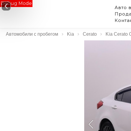
Debug Mode
Авто 
Прода
Конта
Автомобили с пробегом
Kia
Cerato
Kia Cerato 