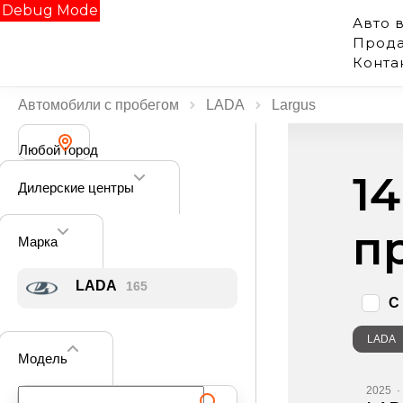
Debug Mode
Авто 
Прода
Конта
Автомобили с пробегом
LADA
Largus
Любой город
1
Дилерские центры
п
Марка
LADA
165
С
LADA
Модель
2025
·
Поиск по фильтру