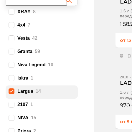
LAD
1.6 л
XRAY
8
перед
1 58
4x4
7
Vesta
42
от 1
Granta
59
Б
Niva Legend
10
П
2018
·
Iskra
1
LAD
Largus
14
1.6 л
перед
2107
1
970
NIVA
15
от 9
Priora
2