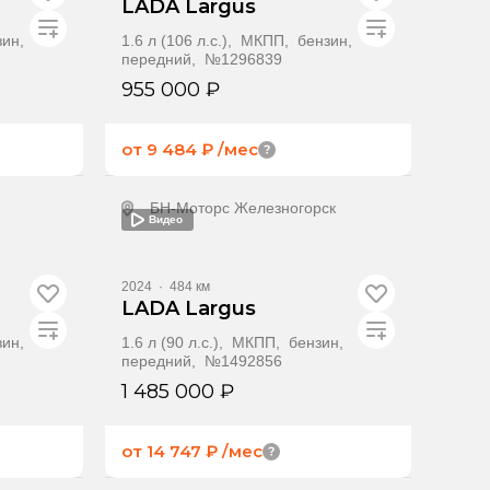
LADA Largus
зин,
1.6 л (106 л.с.), МКПП, бензин,
передний, №1296839
955 000 ₽
от 9 484 ₽
/мес
БН-Моторс Железногорск
Видео
ение
Получить предложение
2024
·
484 км
LADA Largus
зин,
1.6 л (90 л.с.), МКПП, бензин,
передний, №1492856
1 485 000 ₽
от 14 747 ₽
/мес