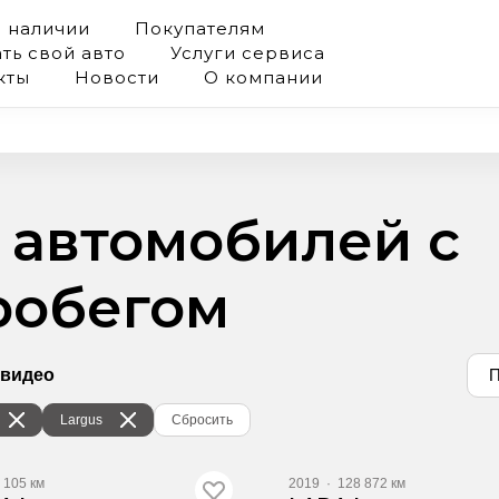
в наличии
Покупателям
ть свой авто
Услуги сервиса
кты
Новости
О компании
4 автомобилей с
робегом
 видео
П
Largus
Сбросить
105 км
2019
·
128 872 км