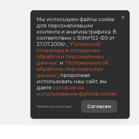
×
Мы используем файлы cookie
для персонализации
контента и анализа трафика. В
соответствии с ФЗ№152-ФЗ от
27.07.2006г.,
"Политикой
оператора в отношении
обработки персональных
данных"
и
"Положением об
обработке персональных
данных"
, продолжая
использовать наш сайт, вы
даете
согласие на
использование файлов cookie.
Согласен
Читать полностью