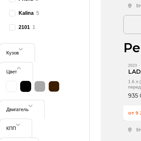
Б
Kalina
5
П
2101
1
Ре
Кузов
2023
·
LAD
Цвет
1.6 л
перед
935 
Двигатель
от 9
КПП
Б