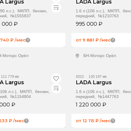
A Largus
LADA Largus
 (90 л.с.), МКПП, бензин,
1.6 л (106 л.с.), МКПП, бен
ний, №1555837
передний, №1210763
5 000 ₽
995 000 ₽
5 740 ₽
/мес
от 9 881 ₽
/мес
Н-Моторс Орёл
БН-Моторс Орёл
олучить предложение
Получить предлож
111 779 км
2022
·
130 197 км
A Largus
LADA Largus
 (106 л.с.), МКПП, бензин,
1.6 л (106 л.с.), МКПП, бен
ний, №1154804
передний, №1447763
 000 ₽
1 220 000 ₽
 633 ₽
/мес
от 12 115 ₽
/мес