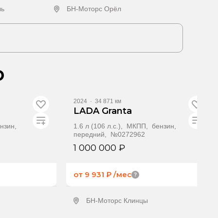
ль
БН-Моторс Орёл
ение
Получить предложение
о
2024
·
34 871 км
LADA Granta
ензин,
1.6 л (106 л.с.), МКПП, бензин,
передний, №0272962
1 000 000 ₽
от 9 931 ₽
/мес
БН-Моторс Клинцы