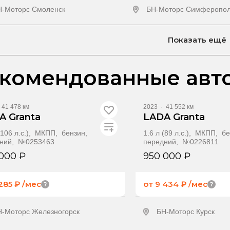
Н-Моторс Смоленск
БН-Моторс Симферопо
олучить предложение
Получить предлож
Показать ещё
комендованные авт
41 478 км
2023
·
41 552 км
A Granta
LADA Granta
 (106 л.с.), МКПП, бензин,
1.6 л (89 л.с.), МКПП, б
ний, №0253463
передний, №0226811
000 ₽
950 000 ₽
 285 ₽
/мес
от 9 434 ₽
/мес
Н-Моторс Железногорск
БН-Моторс Курск