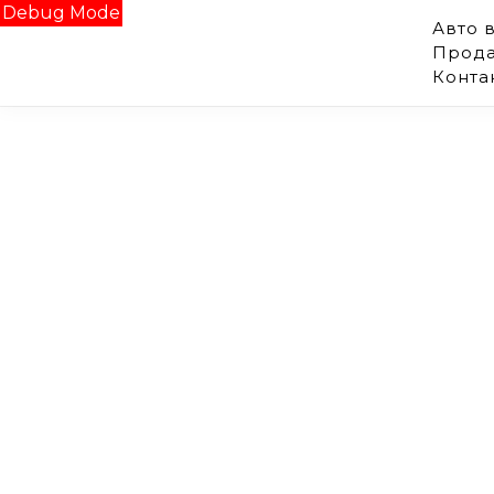
Debug Mode
Авто 
Прода
Конта