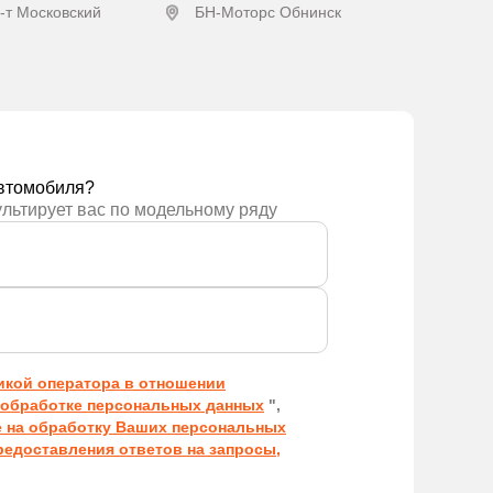
-т Московский
БН-Моторс Обнинск
ложение
Получить предложение
втомобиля?
ультирует вас по модельному ряду
икой оператора в отношении
обработке персональных данных
",
е на обработку Ваших персональных
редоставления ответов на запросы,