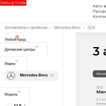
Debug Mode
Авто 
Прода
Конта
Автомобили с пробегом
Mercedes‑Benz
GLK
Любой город
3
Дилерские центры
Марка
Merced
Mercedes‑Benz
13
2013
·
Mer
Модель
2.1 л 
полн
GLE
1