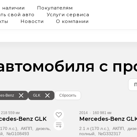
в наличии
Покупателям
ть свой авто
Услуги сервиса
кты
Новости
О компании
 автомобиля с п
П
es‑Benz
GLK
Сбросить
218 559 км
2014
·
160 981 км
cedes‑Benz GLK
Mercedes‑Benz GL
(170 л.с.), АКПП, дизель,
2.1 л (170 л.с.), АКПП, диз
ый, №G108493
полный, №G332317