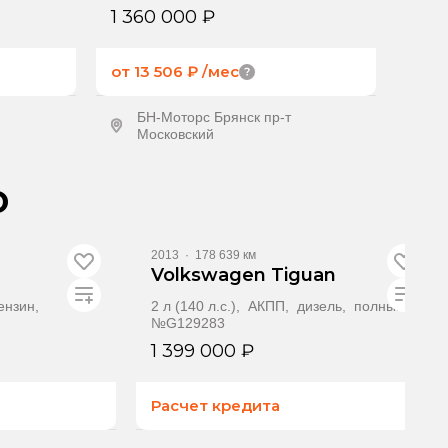
1 360 000 ₽
от 13 506 ₽
/мес
БН-Моторс Брянск пр-т
Московский
ение
Получить предложение
о
2013
·
178 639 км
Volkswagen Tiguan
бензин,
2 л (140 л.с.), АКПП, дизель, полный,
№G129283
1 399 000 ₽
Расчет кредита