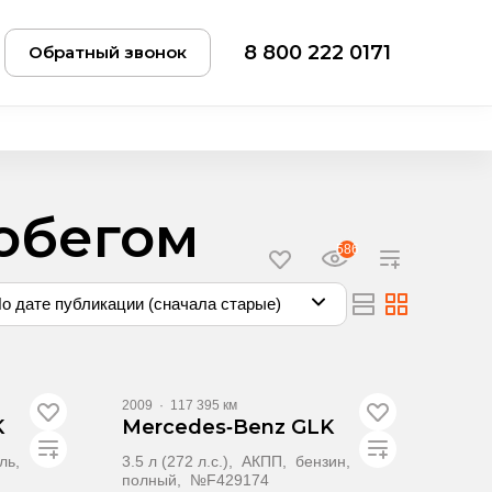
8 800 222 0171
Обратный звонок
робегом
586
о дате публикации (сначала старые)
2009
·
117 395 км
K
Mercedes‑Benz GLK
ель,
3.5 л (272 л.с.), АКПП, бензин,
полный, №F429174