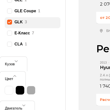
2 07
GLE Coupe
1
от 2
GLK
3
Б
E‑Класс
7
П
CLA
1
Ре
2013
·
Кузов
Hyu
2.4 л
Цвет
полн
1 74
Расч
Двигатель