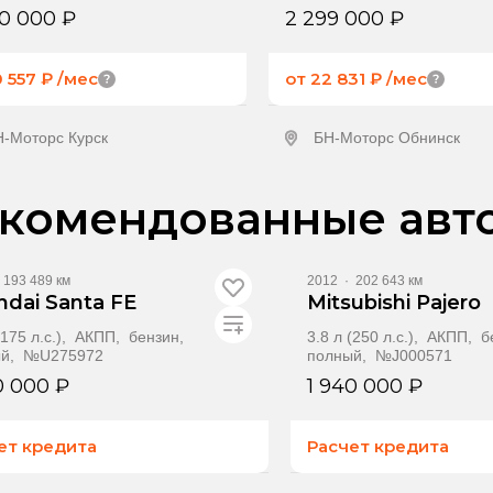
0 000 ₽
2 299 000 ₽
0 557 ₽
/мес
от 22 831 ₽
/мес
Н-Моторс Курск
БН-Моторс Обнинск
олучить предложение
Получить предлож
комендованные авт
193 489 км
2012
·
202 643 км
ndai Santa FE
Mitsubishi Pajero
 (175 л.с.), АКПП, бензин,
3.8 л (250 л.с.), АКПП, 
ый, №U275972
полный, №J000571
0 000 ₽
1 940 000 ₽
ет кредита
Расчет кредита