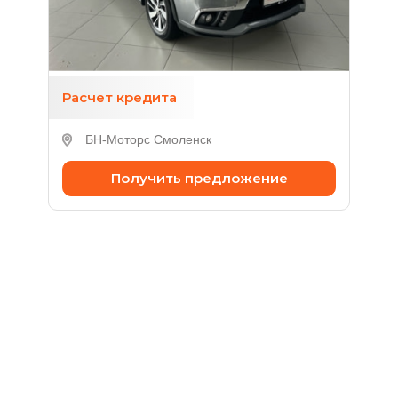
2 л (150 л.с.), Вариатор, бензин, полный,
№U001239
1 700 000 ₽
Расчет кредита
БН-Моторс Смоленск
Получить предложение