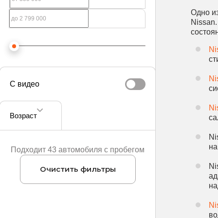
Одно и
Nissan
состоя
Ni
ст
Ni
С видео
си
Ni
Возраст
са
Ni
на
Подходит 43 автомобиля с пробегом
Ni
Очистить фильтры
ад
на
Ni
во