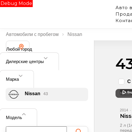
Debug Mode
Авто 
Прода
Конта
Автомобили с пробегом
Nissan
Любой город
4
Дилерские центры
Марка
С
Ви
Nissan
43
Nissan
2014
·
Niss
Модель
2 л (
перед
Поиск по фильтру