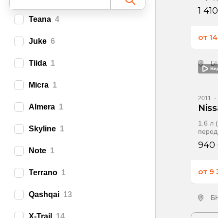
1 41
Teana
4
от 1
Juke
6
Tiida
1
Б
Ви
П
Micra
1
2011
·
Almera
1
Niss
1.6 л
Skyline
1
перед
940
Note
1
от 9
Terrano
1
Qashqai
13
Б
X‑Trail
14