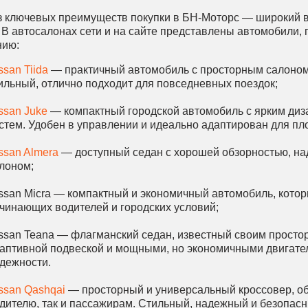
з ключевых преимуществ покупки в БН-Моторс — широкий 
. В автосалонах сети и на сайте представлены автомобили
нию:
ssan Tiida
— практичный автомобиль с просторным салоном
ильный, отлично подходит для повседневных поездок;
ssan Juke
— компактный городской автомобиль с ярким ди
стем. Удобен в управлении и идеально адаптирован для пло
ssan Almera
— доступный седан с хорошей обзорностью, н
лоном;
ssan Micra — компактный и экономичный автомобиль, которы
чинающих водителей и городских условий;
ssan Teana — флагманский седан, известный своим простор
аптивной подвеской и мощными, но экономичными двигател
дежности.
ssan Qashqai
— просторный и универсальный кроссовер, о
дителю, так и пассажирам. Стильный, надежный и безопасн