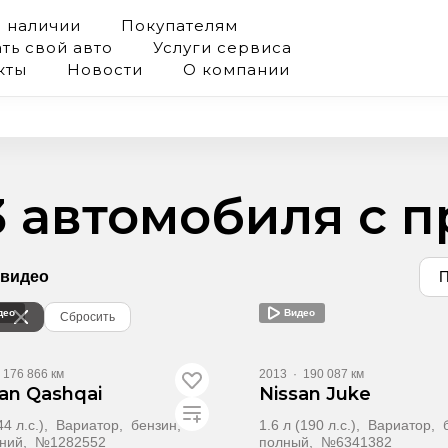
в наличии
Покупателям
ть свой авто
Услуги сервиса
кты
Новости
О компании
3 автомобиля с 
 видео
П
део
Видео
Сбросить
176 866 км
2013
·
190 087 км
an Qashqai
Nissan Juke
144 л.с.), Вариатор, бензин,
1.6 л (190 л.с.), Вариатор,
ний, №1282552
полный, №6341382