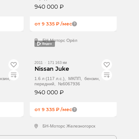
940 000 ₽
от 9 335 ₽
/мес
БН-Моторс Орёл
Видео
ение
Получить предложение
2011
·
171 163 км
Nissan Juke
ензин,
1.6 л (117 л.с.), МКПП, бензин,
передний, №6067936
940 000 ₽
от 9 335 ₽
/мес
БН-Моторс Железногорск