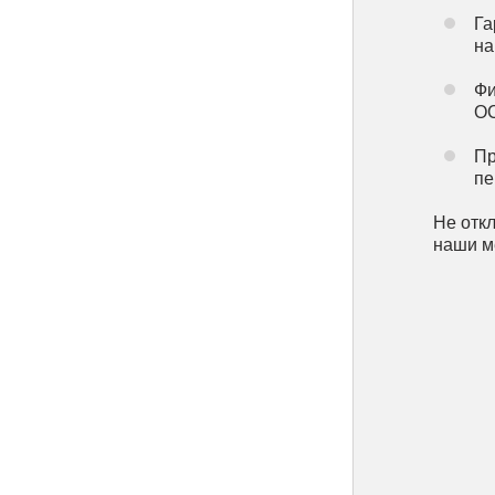
Га
на
Фи
ОС
Пр
пе
Не отк
наши м