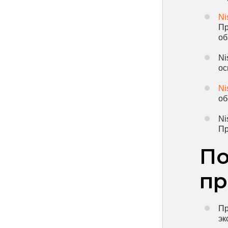
Ni
Пр
об
Ni
ос
Ni
об
Ni
Пр
По
пр
Пр
эк