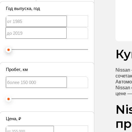
Год выпуска
, год
Ку
Пробег
, км
Nissan
сочета
Автомо
Nissan
цене —
Ni
Цена
, ₽
пр