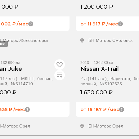
0 000 ₽
1 200 000 ₽
4 002 ₽
/мес
от 11 917 ₽
/мес
Н-Моторс Железногорск
БН-Моторс Смоленск
део
олучить предложение
Получить предлож
132 690 км
2013
·
136 530 км
an Juke
Nissan X-Trail
 (117 л.с.), МКПП, бензин,
2 л (141 л.с.), Вариатор, б
ний, №6114710
полный, №S102625
 000 ₽
1 630 000 ₽
 335 ₽
/мес
от 16 187 ₽
/мес
Н-Моторс Орёл
БН-Моторс Орёл