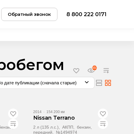
8 800 222 0171
Обратный звонок
пробегом
360
о дате публикации (сначала старые)
2014
·
154 200 км
Nissan Terrano
 бензин,
2 л (135 л.с.), АКПП, бензин,
передний, №1494974