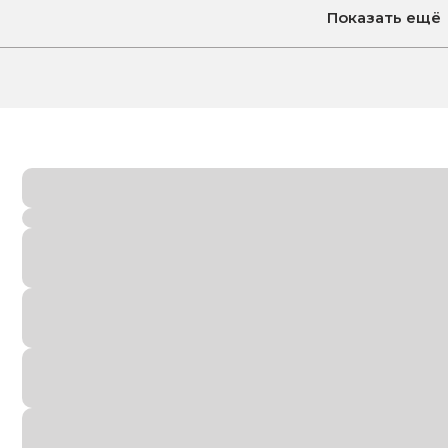
олучить предложение
Получить предлож
Показать ещё