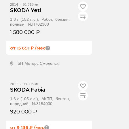
2014
·
91 619 км
SKODA Yeti
1.8 л (152 л.с.), Робот, бензин,
полный, №H702308
1 580 000 ₽
от 15 691 ₽
/мес
БН-Моторс Смоленск
Получить предложение
2011
·
98 905 км
SKODA Fabia
1.6 л (105 л.с.), АКПП, бензин,
передний, №3154000
920 000 ₽
от 9 136 ₽
/мес