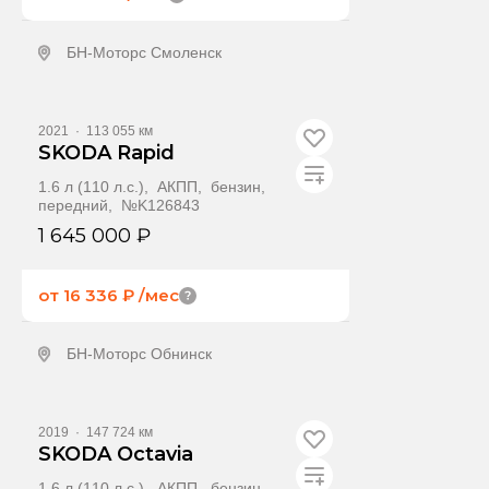
БН-Моторс Смоленск
Получить предложение
2021
·
113 055 км
SKODA Rapid
1.6 л (110 л.с.), АКПП, бензин,
передний, №K126843
1 645 000 ₽
от 16 336 ₽
/мес
БН-Моторс Обнинск
Получить предложение
2019
·
147 724 км
SKODA Octavia
1.6 л (110 л.с.), АКПП, бензин,