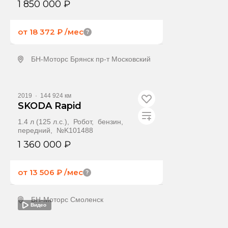
1 850 000 ₽
от 18 372 ₽
/мес
БН-Моторс Брянск пр-т Московский
Получить предложение
2019
·
144 924 км
SKODA Rapid
1.4 л (125 л.с.), Робот, бензин,
передний, №K101488
1 360 000 ₽
от 13 506 ₽
/мес
БН-Моторс Смоленск
Видео
Получить предложение