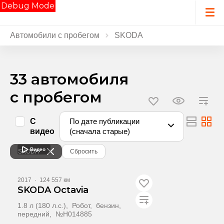
Debug Mode
Автомобили с пробегом
SKODA
33 автомобиля
с пробегом
С
По дате публикации
видео
(сначала старые)
Видео
SKODA
Сбросить
2017
·
124 557 км
SKODA Octavia
1.8 л (180 л.с.), Робот, бензин,
передний, №H014885