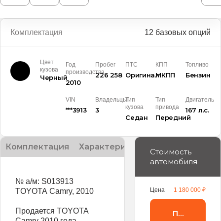
Комплектация
12 базовых опций
Цвет
Год
Пробег
ПТС
КПП
Топливо
кузова
производства
226 258
Оригинал
МКПП
Бензин
Черный
2010
VIN
Владельцы
Тип
Тип
Двигатель
кузова
привода
***3913
3
167 л.с.
Седан
Передний
Комплектация
Характеристики
Описание
Стоимость
автомобиля
№ а/м: S013913
Цена
1 180 000 ₽
TOYOTA Camry, 2010
Продается TOYOTA
Получить 
Camry 2010 года —