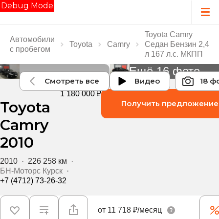
Debug Mode
Toyota Camry
Автомобили
Toyota
Camry
Седан Бензин 2,4
с пробегом
л 167 л.с. МКПП
Ещё 16 фото
Смотреть все
Видео
18 ф
1 180 000 ₽
Toyota
Получить предложение
Camry
2010
2010
·
226 258 км
·
БН-Моторс Курск
·
+7 (4712) 73-26-32
от
11 718 ₽/месяц