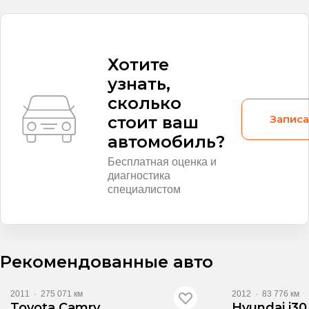
Хотите
узнать,
сколько
Записа
стоит ваш
автомобиль?
Бесплатная оценка и
диагностика
специалистом
Рекомендованные авто
2011
·
275 071 км
2012
·
83 776 км
Toyota Camry
Hyundai i30