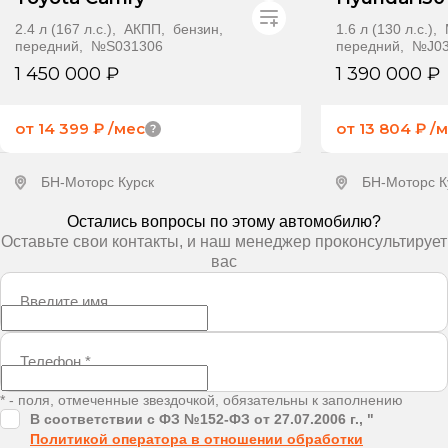
2.4 л (167 л.с.), АКПП, бензин,
1.6 л (130 л.с.)
передний, №S031306
передний, №J0
1 450 000 ₽
1 390 000 ₽
от 14 399 ₽
/мес
от 13 804 ₽
/
БН-Моторс Курск
БН-Моторс К
Остались вопросы по этому автомобилю?
Получить предложение
Получит
Оставьте свои контакты, и наш менеджер проконсультирует
вас
Введите имя
Телефон
*
* - поля, отмеченные звездочкой, обязательны к заполнению
В соответствии с ФЗ №152-ФЗ от 27.07.2006 г., "
Политикой оператора в отношении обработки