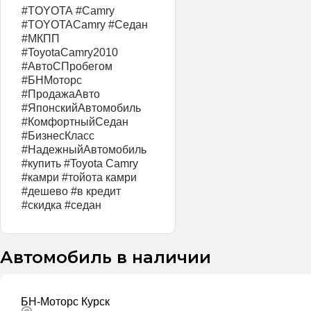
#TOYOTA #Camry
#TOYOTACamry #Седан
#МКПП
#ToyotaCamry2010
#АвтоСПробегом
#БНМоторс
#ПродажаАвто
#ЯпонскийАвтомобиль
#КомфортныйСедан
#БизнесКласс
#НадежныйАвтомобиль
#купить #Toyota Camry
#камри #тойота камри
#дешево #в кредит
#скидка #седан
Автомобиль в наличии
БН-Моторс Курск