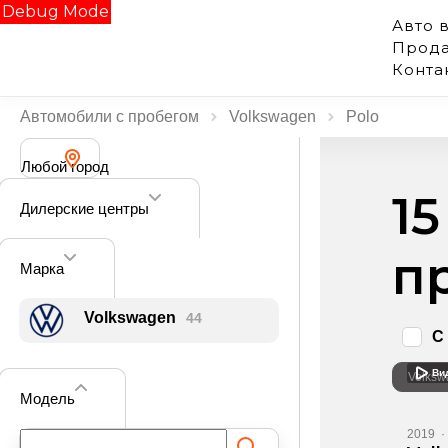
Debug Mode
Авто 
Прода
Конта
Автомобили с пробегом
Volkswagen
Polo
Любой город
1
Дилерские центры
п
Марка
Volkswagen
44
С
Ви
Volksw
Модель
2019
·
Поиск по фильтру