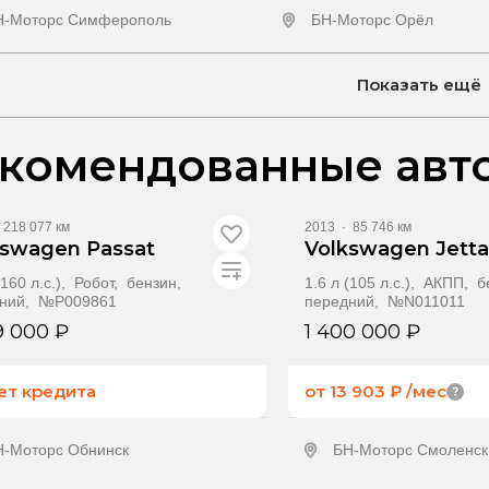
Н-Моторс Симферополь
БН-Моторс Орёл
олучить предложение
Получить предлож
Показать ещё
комендованные авт
218 077 км
2013
·
85 746 км
kswagen Passat
Volkswagen Jetta
(160 л.с.), Робот, бензин,
1.6 л (105 л.с.), АКПП, 
дний, №P009861
передний, №N011011
9 000 ₽
1 400 000 ₽
ет кредита
от 13 903 ₽
/мес
Н-Моторс Обнинск
БН-Моторс Смоленск