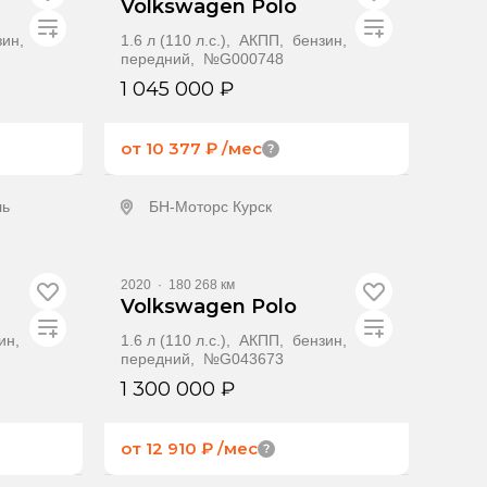
Volkswagen Polo
зин,
1.6 л (110 л.с.), АКПП, бензин,
передний, №G000748
1 045 000 ₽
от 10 377 ₽
/мес
ль
БН-Моторс Курск
ение
Получить предложение
2020
·
180 268 км
Volkswagen Polo
зин,
1.6 л (110 л.с.), АКПП, бензин,
передний, №G043673
1 300 000 ₽
от 12 910 ₽
/мес