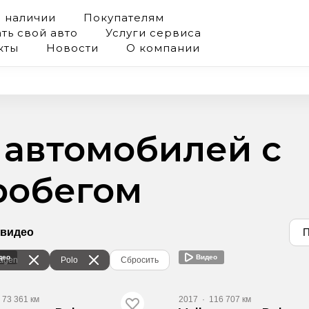
в наличии
Покупателям
ть свой авто
Услуги сервиса
кты
Новости
О компании
5 автомобилей с
робегом
 видео
П
део
Видео
agen
Polo
Сбросить
73 361 км
2017
·
116 707 км