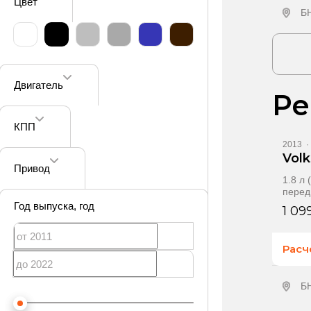
Цвет
Б
П
Двигатель
Ре
КПП
2013
·
Vol
Привод
1.8 л 
пере
Год выпуска
, год
1 09
Расч
Б