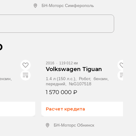
БН-Моторс Симферополь
ение
Получить предложение
о
Видео
2016
·
119 012 км
Volkswagen Tiguan
бензин,
1.4 л (150 л.с.), Робот, бензин,
передний, №G107518
1 570 000 ₽
Расчет кредита
БН-Моторс Обнинск