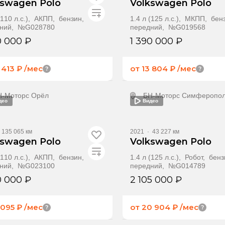
kswagen Polo
Volkswagen Polo
 (110 л.с.), АКПП, бензин,
1.4 л (125 л.с.), МКПП, бен
дний, №G028780
передний, №G019568
0 000 ₽
1 390 000 ₽
 413 ₽
/мес
от 13 804 ₽
/мес
Н-Моторс Орёл
БН-Моторс Симферопо
део
Видео
олучить предложение
Получить предлож
135 065 км
2021
·
43 227 км
kswagen Polo
Volkswagen Polo
 (110 л.с.), АКПП, бензин,
1.4 л (125 л.с.), Робот, бен
дний, №G023100
передний, №G014789
0 000 ₽
2 105 000 ₽
 095 ₽
/мес
от 20 904 ₽
/мес