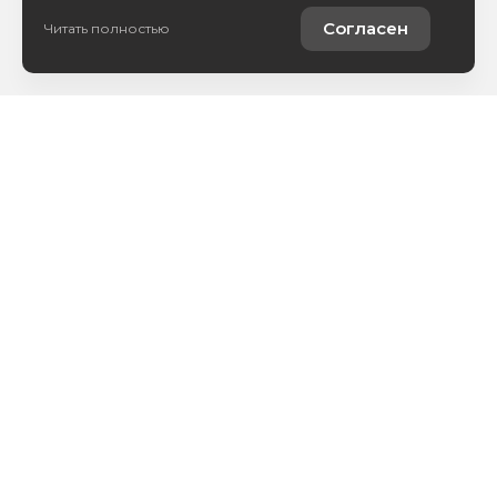
Согласен
Читать полностью
Авто в наличии
Услуги
О компании
8 800 222 0171
Написать письмо
Вся представленная на сайте информация, касающаяся