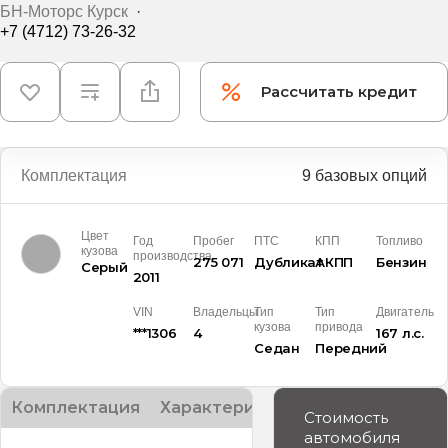
БН-Моторс Курск
·
+7 (4712) 73-26-32
Рассчитать кредит
Комплектация
9 базовых опций
Цвет
Год
Пробег
ПТС
КПП
Топливо
кузова
производства
275 071
Дубликат
АКПП
Бензин
Серый
2011
VIN
Владельцы
Тип
Тип
Двигатель
кузова
привода
***1306
4
167 л.с.
Седан
Передний
Комплектация
Характеристики
Описание
Стоимость
автомобиля