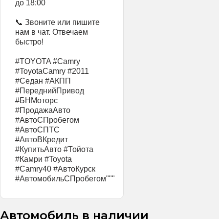
до 18:00
📞 Звоните или пишите
нам в чат. Отвечаем
быстро!
#TOYOTA #Camry
#ToyotaCamry #2011
#Седан #АКПП
#ПереднийПривод
#БНМоторс
#ПродажаАвто
#АвтоСПробегом
#АвтоСПТС
#АвтоВКредит
#КупитьАвто #Тойота
#Камри #Toyota
#Camry40 #АвтоКурск
#АвтомобильСПробегом"""
Автомобиль в наличии