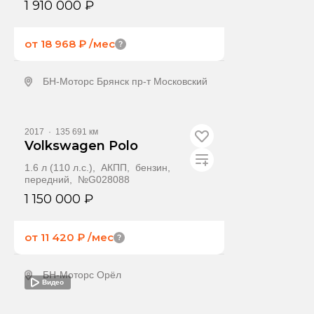
1 910 000 ₽
от 18 968 ₽
/мес
БН-Моторс Брянск пр-т Московский
Получить предложение
2017
·
135 691 км
Volkswagen Polo
1.6 л (110 л.с.), АКПП, бензин,
передний, №G028088
1 150 000 ₽
от 11 420 ₽
/мес
БН-Моторс Орёл
Видео
Получить предложение