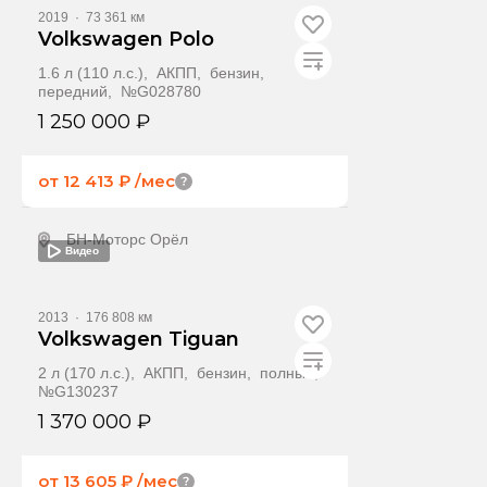
2019
·
73 361 км
Volkswagen Polo
1.6 л (110 л.с.), АКПП, бензин,
передний, №G028780
1 250 000 ₽
от 12 413 ₽
/мес
БН-Моторс Орёл
Видео
Получить предложение
2013
·
176 808 км
Volkswagen Tiguan
2 л (170 л.с.), АКПП, бензин, полный,
№G130237
1 370 000 ₽
от 13 605 ₽
/мес