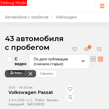
Debug Mode
Автомобили с пробегом
Volkswagen
43 автомобиля
с пробегом
715
С
По дате публикации
видео
(сначала старые)
Видео
Volkswagen
Сбросить
2016
·
84 163 км
Volkswagen Passat
1.4 л (150 л.с.), Робот, бензин,
передний, №E240832